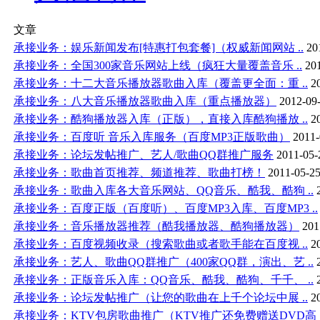
文章
承接业务：娱乐新闻发布[特惠打包套餐]（权威新闻网站 ..
20
承接业务：全国300家音乐网站上线（疯狂大量覆盖音乐 ..
20
承接业务：十二大音乐播放器歌曲入库（覆盖更全面：重 ..
2
承接业务：八大音乐播放器歌曲入库（重点播放器）
2012-09-
承接业务：酷狗播放器入库（正版），直接入库酷狗播放 ..
2
承接业务：百度听 音乐入库服务（百度MP3正版歌曲）
2011-
承接业务：论坛发帖推广、艺人/歌曲QQ群推广服务
2011-05-
承接业务：歌曲首页推荐、频道推荐、歌曲打榜！
2011-05-25
承接业务：歌曲入库各大音乐网站、QQ音乐、酷我、酷狗 ..
承接业务：百度正版（百度听）、百度MP3入库、百度MP3 ..
承接业务：音乐播放器推荐（酷我播放器、酷狗播放器）
201
承接业务：百度视频收录（搜索歌曲或者歌手能在百度视 ..
2
承接业务：艺人、歌曲QQ群推广（400家QQ群，演出、艺 ..
承接业务：正版音乐入库：QQ音乐、酷我、酷狗、千千、 ..
承接业务：论坛发帖推广（让您的歌曲在上千个论坛中展 ..
2
承接业务：KTV包房歌曲推广（KTV推广还免费赠送DVD高 .