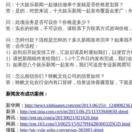
问：十大娱乐新闻一起做比做单个发稿是否价格更划算？
答：是的，对您来说，
十
大娱乐新闻一起发布覆盖会更广；
问：此项业务是否可议价？价格是多少？
答：实在的价格，不可议价。请联系下方联系方式咨询价格
问：怎样付款？流程是怎样的？多久新闻发布完毕？如果我
答：合作流程：
1）款到后开始安排工作，汇款后请及时通知我们，以便官方
2）请把新闻稿件发给我们，1-2个工作日内发布完成，我们
3）如果您八个娱乐新闻一起发布，我们可送您专业新闻撰写
问：怎么相信你们？映帆文化公司的信誉如何？
答：映帆文化在行业内有口皆碑，信誉这块毋庸置疑，下面
新闻发布成功案例：
新华网：
http://news.xinhuanet.com/ent/2013-06/25/c_124908236
新浪：
http://ent.sina.com.cn/s/m/2013-06-25/11333949630.shtml
腾讯：
http://ent.qq.com/a/20130621/021626.htm
网易：
http://ent.163.com/13/0625/15/927PH42R00032DGD.html
搜狐：
http://pic.yule.sohu.com/group-382883.shtml