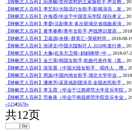
【映帆艺人百科】田惠敏(贵州农村的土家族歌手,声音饱 ..
20
【映帆艺人百科】李艺彤(大陆流行女歌手/影视演员，发 ..
20
【映帆艺人百科】许海霞(毕业于中国音乐学院,现任孝义 ..
20
【映帆艺人百科】李爱(汉剧青衣,多次获湖北省戏曲表演 ..
20
【映帆艺人百科】黄李睿希(青年女歌手,声线辨识度高, ..
2018
【映帆艺人百科】卫嘉源(央视<群英汇>荣获时尚 ..
2018-08-1
【映帆艺人百科】张译文(中国大陆制片人,2018年发行单 ..
20
【映帆艺人百科】大豫(在东方卫视<妈妈咪呀>中, ..
2018-07-2
【映帆艺人百科】金兰英(韩国女歌手,歌曲代表作有《真 ..
20
【映帆艺人百科】张笑晨（中国大陆女歌手、唱作人，携 ..
2
【映帆艺人百科】周岚(中国内地女歌手,湖北大学毕业, ..
2018
【映帆艺人百科】潘惠芳(采茶戏剧团演员,全国农民歌手 ..
20
【映帆艺人百科】李玉霞（毕业于江西师范大学音乐学院 ..
2
【映帆艺人百科】范春香（毕业于南昌师范学院音乐专业 ..
2
«
1
2
3
4
5
6
7
8
»
共12页
Go