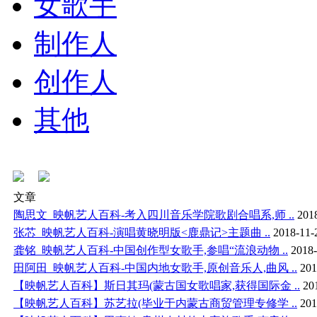
女歌手
制作人
创作人
其他
文章
陶思文_映帆艺人百科-考入四川音乐学院歌剧合唱系,师 ..
201
张芯_映帆艺人百科-演唱黄晓明版<鹿鼎记>主题曲 ..
2018-11-
龚铭_映帆艺人百科-中国创作型女歌手,参唱“流浪动物 ..
2018-
田阿田_映帆艺人百科-中国内地女歌手,原创音乐人,曲风 ..
201
【映帆艺人百科】斯日其玛(蒙古国女歌唱家,获得国际金 ..
20
【映帆艺人百科】苏艺拉(毕业于内蒙古商贸管理专修学 ..
201