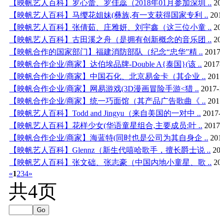
【映帆艺人百科】罗心蕾、罗佳蕊（2018年01月参加深圳 ..
2
【映帆艺人百科】马缨花姐妹(彝族,有一支获得国家专利 ..
20
【映帆艺人百科】张倩茹、庄雅妍、刘宇鑫（这三位小童 ..
2
【映帆艺人百科】古田溪之舟（是拥有创新概念的音乐团 ..
2
【映帆合作的国家部门】福建消防部队（纪念“忠华”精 ..
2017
【映帆合作企业/商家】达伯埃品牌-Double A{泰国}(该 ..
2017
【映帆合作企业/商家】中国石化、北京易金卡（其企业 ..
201
【映帆合作企业/商家】网易游戏(3D漫画冒险手游<猎 ..
2017-
【映帆合作企业/商家】统一巧面馆（其产品广告歌曲《 ..
201
【映帆艺人百科】Todd and Jingyu（来自美国的一对中 ..
2017
【映帆艺人百科】花样少女(华语童星组合,主要成员:叶 ..
2017
【映帆合作企业/商家】海蓝特(同时也是公司为其自身企 ..
20
【映帆艺人百科】Glennz（新生代嘻哈歌手，擅长爵士说 ..
20
【映帆艺人百科】张文础、张志豪（中国内地小童星、歌 ..
2
«
1
2
3
4
»
共4页
Go