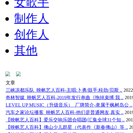
女歌手
制作人
创作人
其他
文章
三峡凉都乐队_映帆艺人百科-主唱:卜勇/鼓手:桂劲/贝斯 ..
2022
奇林智媒_映帆艺人百科-2019年发行单曲《拖掉束缚 我 ..
201
LEVEL UP MUSIC（升级音乐）_厂牌简介-隶属于枫树岛公 ..
汽车之家论坛播客_映帆艺人百科-他们是普通网友,真实 ..
201
【映帆艺人百科】爱乐交响乐团合唱团(汇集全球31个知 ..
201
【映帆艺人百科】佛山少儿群星（代表作《新春佛山》等 ..
2