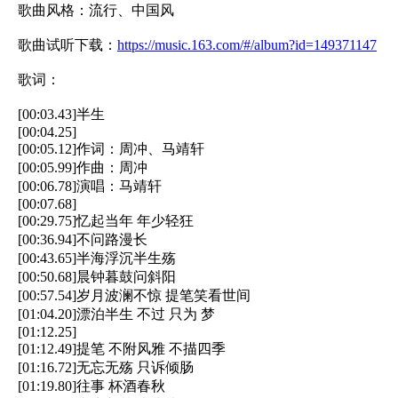
歌曲风格：流行、中国风
歌曲试听下载：
https://music.163.com/#/album?id=149371147
歌词：
[00:03.43]半生
[00:04.25]
[00:05.12]作词：周冲、马靖轩
[00:05.99]作曲：周冲
[00:06.78]演唱：马靖轩
[00:07.68]
[00:29.75]忆起当年 年少轻狂
[00:36.94]不问路漫长
[00:43.65]半海浮沉半生殇
[00:50.68]晨钟暮鼓问斜阳
[00:57.54]岁月波澜不惊 提笔笑看世间
[01:04.20]漂泊半生 不过 只为 梦
[01:12.25]
[01:12.49]提笔 不附风雅 不描四季
[01:16.72]无忘无殇 只诉倾肠
[01:19.80]往事 杯酒春秋