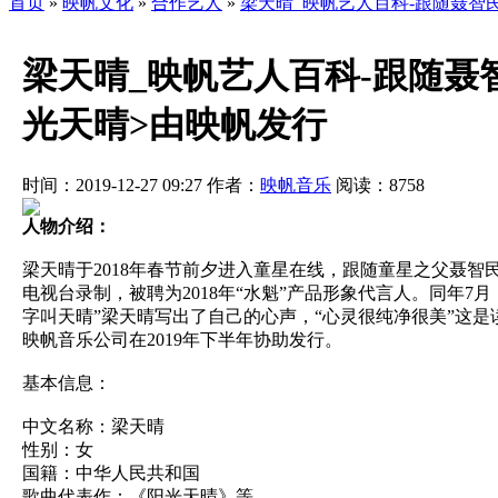
首页
»
映帆文化
»
合作艺人
»
梁天晴_映帆艺人百科-跟随聂智
梁天晴_映帆艺人百科-跟随聂
光天晴>由映帆发行
时间：2019-12-27 09:27
作者：
映帆音乐
阅读：
8758
人物介绍：
梁天晴于2018年春节前夕进入童星在线，跟随童星之父聂智
电视台录制，被聘为2018年“水魁”产品形象代言人。同年
字叫天晴”梁天晴写出了自己的心声，“心灵很纯净很美”这
映帆音乐公司在2019年下半年协助发行。
基本信息：
中文名称：梁天晴
性别：女
国籍：中华人民共和国
歌曲代表作：《阳光天晴》等