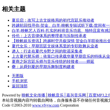
相关主题
夏后启：改写上古文娱格局的初代宫廷乐推动者
跨越轮回找寻你-贺金、白羊-映帆专辑试听下载-世间有
白羊-映帆艺人百科-扎实的科班音乐功底、独特且富有
伶伦：上古音律体系的整理者与乐制传承者
【映帆娱乐资讯】跨越时空共叙深情 贺金白羊联袂推出全
夏代女乐：早期宫廷文娱体系里的专职歌舞从业者
遒人：行走在夏代乡野之间的歌谣采集者
上古夏代瞽乐师：依靠口传承载华夏早期音乐的特殊从业
夏商之际宫廷乐师与音乐传统的转接者——师延
夔：从舜到夏的早期乐舞制度构建者
无图版
手机浏览
返回顶部
Powered by
映帆文化传播│映帆音乐│嘉兴音乐网│百度MP3上
本站音视频内容均转载自网络，自身服务器不存储任何音视频
Code ©2003-2010
www.yfyyw.com
Corporation