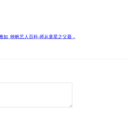
如_映帆艺人百科-师从童星之父聂 ..