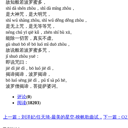
故知般若波罗蜜多，
shì dà shén zhòu，shì dà míng zhòu，
是大神咒，是大明咒，
shì wú shàng zhòu, shì wú děng děng zhòu，
是无上咒，是无等等咒，
néng chú yī qiē kǔ，zhēn shí bù xū。
能除一切苦，真实不虚。
gù shuō bō rě bō luó mì duō zhòu，
故说般若波罗蜜多咒，
jí shuō zhòu yuē：
即说咒曰：
jiē dì jiē dì，bō luó jiē dì，
揭谛揭谛，波罗揭谛，
bō luó sēng jiē dì，pú tí sà pó hē。
波罗僧揭谛，菩提萨婆诃。
评论
(
0
)
阅读
(
18203
)
上一篇：刘洋妃/任天琦-最美的星空-映帆歌曲试 ..
下一篇：O21-