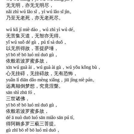
无无明，亦无无明尽，
nǎi zhì wú lǎo sǐ，yì wú lǎo sǐ jìn。
乃至无老死，亦无老死尽。
wú kǔ jí miè dào，wú zhì yì wú dé。
无苦集灭道，无智亦无得。
yǐ wú suǒ dé gù，pú tí sà duǒ，
以无所得故，菩提萨埵，
yī bō rě bō luó mì duō gù，
依般若波罗蜜多故，
xīn wú guà ài，wú guà ài gù，wú yǒu kǒng bù，
心无挂碍，无挂碍故，无有恐怖，
yuǎn lí diān dǎo mèng xiǎng，jiū jìng niè pán。
远离颠倒梦想，究竟涅槃。
sān shì zhū fó，
三世诸佛，
yī bō rě bō luó mì duō gù，
依般若波罗蜜多故，
dé ā nuò duō luó sān miǎo sān pú tí。
得阿耨多罗三藐三菩提。
gù zhī bō rě bō luó mì duō，