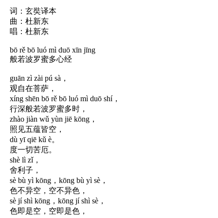
词：玄奘译本
曲：杜新东
唱：杜新东
bō rě bō luó mì duō xīn jīng
般若波罗蜜多心经
guān zì zài pú sà，
观自在菩萨，
xíng shēn bō rě bō luó mì duō shí，
行深般若波罗蜜多时，
zhào jiàn wǔ yùn jiē kōng，
照见五蕴皆空，
dù yī qiē kǔ è。
度一切苦厄。
shè lì zǐ，
舍利子，
sè bù yì kōng，kōng bù yì sè，
色不异空，空不异色，
sè jí shì kōng，kōng jí shì sè，
色即是空，空即是色，