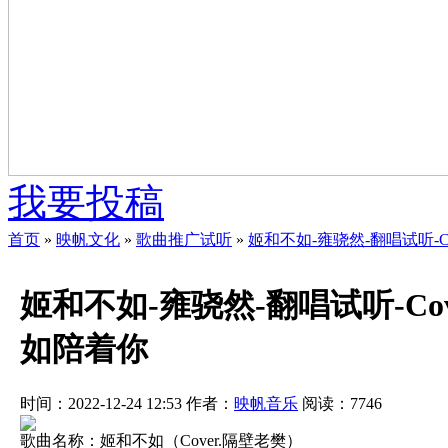
我要投稿
首页
»
映帆文化
»
歌曲推广试听
»
姬和不如-雍骁然-翻唱试听-
姬和不如-雍骁然-翻唱试听-Co
如陪着你
时间：2022-12-24 12:53
作者：
映帆音乐
阅读：
7746
歌曲名称：姬和不如（Cover.隔壁老樊）