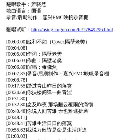
翻唱歌手：雍骁然
歌曲语言：国语
录音/后期制作：嘉兴EMC映帆录音棚
翻唱试听：
http://5sing.kugou.com/fc/17849296.html
[00:03.00]姬和不如（Cover.隔壁老樊）
[00:04.08]
[00:05.00]作词：隔壁老樊
[00:06.03]作曲：隔壁老樊
[00:06.89]演唱：雍骁然
[00:07.85]录音/后期制作：嘉兴EMC映帆录音棚
[00:08.78]
[00:17.55]踏过青山昨日的落寞
[00:24.68]你扶楼阁弹一曲青涩
[00:31.80]
[00:32.80]念及昨夜 那场翻云覆雨的痛彻
[00:40.48]你说人间苦难 命也难逃折磨
[00:48.11]
[00:48.41]苦难生活日日的落寞
[00:55.63]我说万般皆是命是生活所迫
[01:03.03]