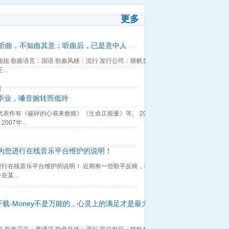
更多
初听曲，不知曲其意；听曲后，已是意中人
姐姐 歌曲语言：国语 歌曲风格：流行 发行公司：映帆音乐
..
]
毕业，嗓音婉转而低吟
表作有《破碎的心谁来救赎》《生命正能量》等。 2005
07年 ..
为您进行在线音乐平台维护的说明！
行在线音乐平台维护的说明！ 近期有一些歌手反映，我们
某 ..
下载-Money不是万能的，心灵上的满足才是最大的