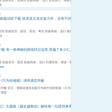
毅 歌曲语言：普通话 歌曲风格：流行 宣传发行：映帆音乐
..
]
映帆歌曲试听下载-收录其五首全新力作，含有不同语
浩智 歌曲语言：国语、英语、粤语 歌曲风格：流行 曲目数
 ..
]
下载-有一条神秘的路线经过这里,穿越了多少仁人志
波 歌曲语言：国语 歌曲风格：流行 归属专辑：唐波《我看
/www
..
]
《只为你倾城》演绎虐恋辛酸
辛酸 近日，潮籍动漫策划家庄伟斌作词的歌曲《只为你倾
是 ..
记》主题曲《越走越相信》献给每一位跌得鼻青脸