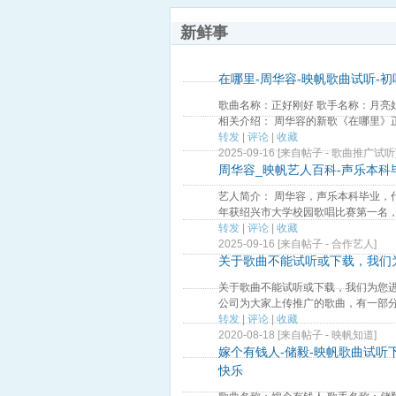
新鲜事
在哪里-周华容-映帆歌曲试听-
歌曲名称：正好刚好 歌手名称：月亮
相关介绍： 周华容的新歌《在哪里》正 
转发
|
评论
|
收藏
2025-09-16 [来自帖子 -
歌曲推广试听
周华容_映帆艺人百科-声乐本科
艺人简介： 周华容，声乐本科毕业，代
年获绍兴市大学校园歌唱比赛第一名，20
转发
|
评论
|
收藏
2025-09-16 [来自帖子 -
合作艺人
]
关于歌曲不能试听或下载，我们
关于歌曲不能试听或下载，我们为您进
公司为大家上传推广的歌曲，有一部分在
转发
|
评论
|
收藏
2020-08-18 [来自帖子 -
映帆知道
]
嫁个有钱人-储毅-映帆歌曲试听
快乐