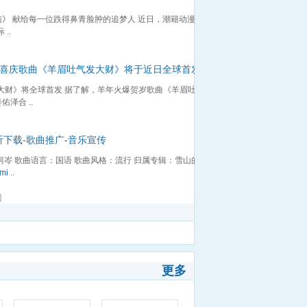
》 献给每一位跌得鼻青脸肿的追梦人 近日，潮籍动漫策划
..
岁喜庆歌曲《羊眉吐气发大财》将于近日全球首发
发大财》将全球首发 据了解，羊年火爆贺岁歌曲《羊眉吐气
泽合 ..
听下载-歌曲推广-音乐宣传
柯岑 歌曲语言：国语 歌曲风格：流行 归属专辑：雪山的约
ami
..
]
更多