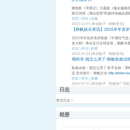
微电影《寻唐记》主题曲《越走越相信
家庄伟斌（潮汕首部“民族特色融合国际 
转发
|
评论
|
收藏
2015-12-01 [来自帖子 -
映帆资讯
]
【映帆娱乐资讯】2015羊年贺
2015羊年贺岁喜庆歌曲《羊眉吐气
发大财》将在近日全球首发，杨帆与姜佑
转发
|
评论
|
收藏
2014-12-24 [来自帖子 -
映帆资讯
]
周柯岑-我怎么哭了-映帆歌曲试
歌曲名称：我怎么哭了 歌手名称：周
定 宣传发行：映帆文化
http://www.xi
转发
|
评论
|
收藏
2014-07-11 [来自帖子 -
歌曲推广试听
日志
暂无日志！
相册