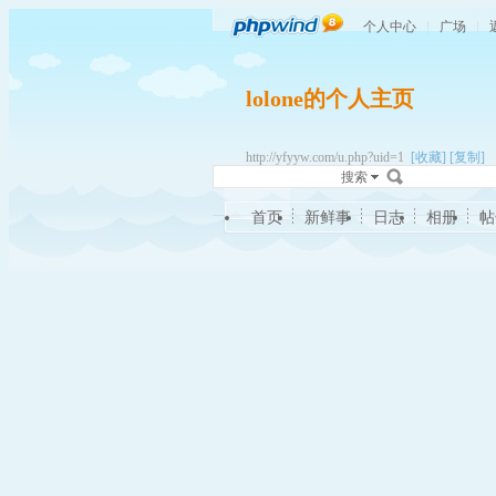
个人中心
广场
lolone的个人主页
http://yfyyw.com/u.php?uid=1
[收藏]
[复制]
搜索
首页
新鲜事
日志
相册
帖