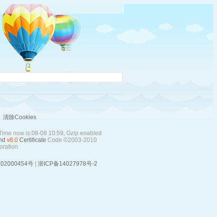
清除Cookies
 Time now is:08-08 10:59, Gzip enabled
nd
v8.0
Certificate
Code ©2003-2010
ration
02000454号
|
浙ICP备14027978号-2