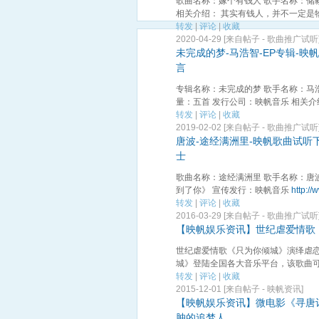
歌曲名称：嫁个有钱人 歌手名称：储
相关介绍： 其实有钱人，并不一定是物 
转发
|
评论
|
收藏
2020-04-29 [来自帖子 -
歌曲推广试听
未完成的梦-马浩智-EP专辑-
言
专辑名称：未完成的梦 歌手名称：马
量：五首 发行公司：映帆音乐 相关介绍：
转发
|
评论
|
收藏
2019-02-02 [来自帖子 -
歌曲推广试听
唐波-途经满洲里-映帆歌曲试听
士
歌曲名称：途经满洲里 歌手名称：唐
到了你》 宣传发行：映帆音乐
http:/
转发
|
评论
|
收藏
2016-03-29 [来自帖子 -
歌曲推广试听
【映帆娱乐资讯】世纪虐爱情歌
世纪虐爱情歌《只为你倾城》演绎虐恋
城》登陆全国各大音乐平台，该歌曲可谓
转发
|
评论
|
收藏
2015-12-01 [来自帖子 -
映帆资讯
]
【映帆娱乐资讯】微电影《寻唐
肿的追梦人